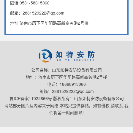
固话:0531-58615066
邮箱：2881529222@qq.com
地址:济南市历下区华阳路高新商务港2号楼
公司名称：山东如特安防设备有限公司
地址：济南市历下区华阳路高新商务港2号楼
电话：18668913066
邮箱：2881529222@qq.com
鲁ICP备案11022866号 版权所有：山东如特安防设备有限公司
网站部分图片及内容来于网络,本站只提供存储，如有侵权,请联系,我
们将第一时间删除!