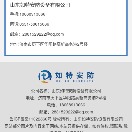
山东如特安防设备有限公司
手机:18668913066
固话:0531-58615066
邮箱：2881529222@qq.com
地址:济南市历下区华阳路高新商务港2号楼
公司名称：山东如特安防设备有限公司
地址：济南市历下区华阳路高新商务港2号楼
电话：18668913066
邮箱：2881529222@qq.com
鲁ICP备案11022866号 版权所有：山东如特安防设备有限公司
网站部分图片及内容来于网络,本站只提供存储，如有侵权,请联系,我