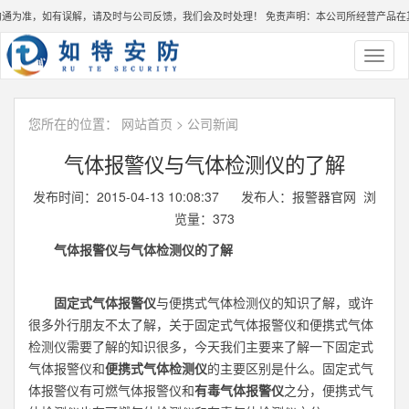
准，如有误解，请及时与公司反馈，我们会及时处理！
免责声明：本公司所经营产品在其第
Toggl
naviga
您所在的位置：
网站首页
>
公司新闻
气体报警仪与气体检测仪的了解
发布时间：2015-04-13 10:08:37 发布人：报警器官网 浏
览量：
373
气体报警仪与气体检测仪的了解
固定式气体报警仪
与便携式气体检测仪的知识了解，或许
很多外行朋友不太了解，关于固定式气体报警仪和便携式气体
检测仪需要了解的知识很多，今天我们主要来了解一下固定式
气体报警仪和
便携式气体检测仪
的主要区别是什么。固定式气
体报警仪有可燃气体报警仪和
有毒气体报警仪
之分，便携式气