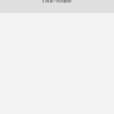
们将第一时间删除!