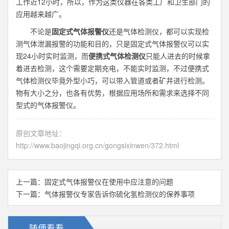
工作近12小时，所以，作为这类仪器在各类工厂和卫生部门的
应用越来越广。
不论是
固定式气体报警仪
还是气体检测仪，都可以实现检
测气体泄漏报警的功能和目的，只是固定式气体报警仪可以实
现24小时实时监测，而
便携式气体检测仪
只能人进去的时候拿
着进去检测，这个需要定期充电，不能实时监测，不过便携式
气体检测仪毕竟外型小巧，可以带入管道或者矿井进行检测。
物有大小之分，也各有优势，根据应用场所和需求来选择不同
型式的气体报警仪。
原创文章地址：
http://www.baojingqi.org.cn/gongsixinwen/372.html
上一篇：
固定式气体报警仪在使用中应注意的问题
下一篇：
气体报警仪专家告诉你硫化氢检测仪的保养事项
随便看看