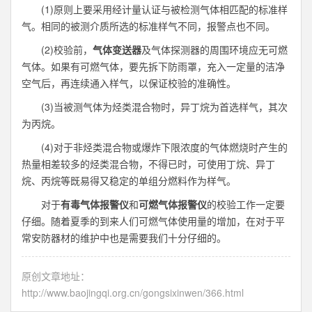
(1)原则上要采用经计量认证与被检测气体相匹配的标准样
气。相同的被测介质所选的标准样气不同，报警点也不同。
(2)校验前，
气体变送器
及气体探测器的周围环境应无可燃
气体。如果有可燃气体，要先拆下防雨罩，充入一定量的洁净
空气后，再连续通入样气，以保证校验的准确性。
(3)当被测气体为烃类混合物时，异丁烷为首选样气，其次
为丙烷。
(4)对于非烃类混合物或爆炸下限浓度的气体燃烧时产生的
热量相差较多的烃类混合物，不得已时，可使用丁烷、异丁
烷、丙烷等既易得又稳定的单组分燃料作为样气。
对于
有毒气体报警仪
和
可燃气体报警仪
的校验工作一定要
仔细。随着夏季的到来人们可燃气体使用量的增加，在对于平
常安防器材的维护中也是需要我们十分仔细的。
原创文章地址：
http://www.baojingqi.org.cn/gongsixinwen/366.html