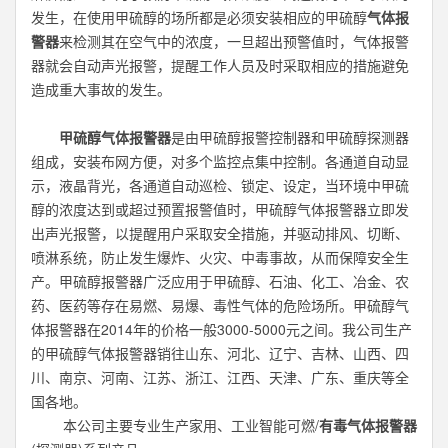
发生，在使用甲硫醇的场所都是必须安装相应的甲硫醇
气体报
警器
来检测其在空气中的浓度，一旦超出预警值时，气体报警
器就会自动声光报警，提醒工作人员及时采取相应的措施避免
造成重大事故的发生。
甲硫醇气体报警器
是由甲硫醇报警控制器和甲硫醇探测器
组成，安装布网方便，对多个监控点集中控制。各通道自动显
示，液晶背光，各通道自动巡检、锁定、设定，当环境中甲硫
醇的浓度达到或超过预置报警值时，甲硫醇气体报警器立即发
出声光报警，以提醒用户采取安全措施，并驱动排风、切断、
喷淋系统，防止发生爆炸、火灾、中毒事故，从而保障安全生
产。甲硫醇报警器广泛应用于甲硫醇、石油、化工、冶金、农
药、医药等存在易燃、易爆、毒性气体的危险场所。甲硫醇气
体报警器在2014年的价格一般3000-5000元之间。我公司生产
的甲硫醇气体报警器销往山东、河北、辽宁、吉林、山西、四
川、南京、河南、江苏、浙江、江西、天津、广东、重庆等全
国各地。
本公司主要专业生产家用、工业智能可燃/
有毒气体报警器